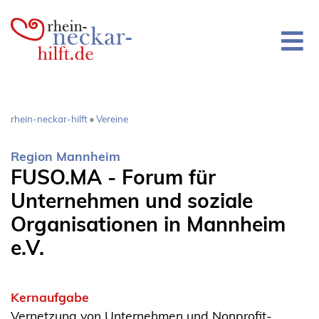
Direkt
zum
Inhalt
Pfadnavigation
rhein-neckar-hilft
Vereine
Region Mannheim
FUSO.MA - Forum für
Unternehmen und soziale
Organisationen in Mannheim
e.V.
Kernaufgabe
Vernetzung von Unternehmen und Nonprofit-