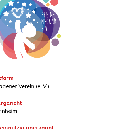
sform
agener Verein (e. V.)
rgericht
nnheim
innützig anerkannt