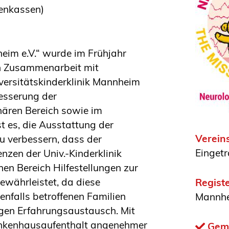
enkassen)
eim e.V.“ wurde im Frühjahr
in Zusammenarbeit mit
versitätskinderklinik Mannheim
besserung der
nären Bereich sowie im
st es, die Ausstattung der
Verein
zu verbessern, dass der
Eingetr
zen der Univ.-Kinderklinik
n Bereich Hilfestellungen zur
ewährleistet, da diese
Registe
nfalls betroffenen Familien
Mannh
igen Erfahrungsaustausch. Mit
rankenhausaufenthalt angenehmer
Geme