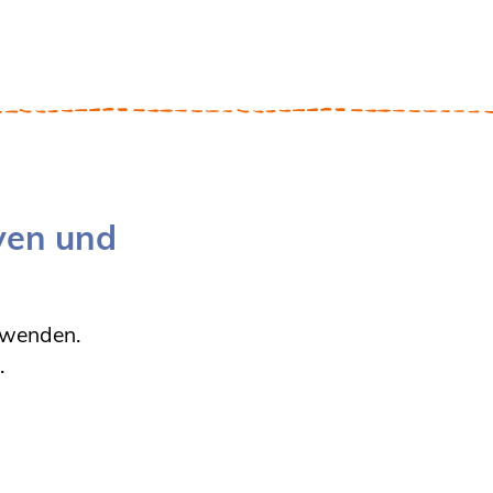
iven und
nwenden.
.