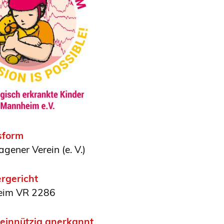
sform
agener Verein (e. V.)
rgericht
eim VR 2286
innützig anerkannt